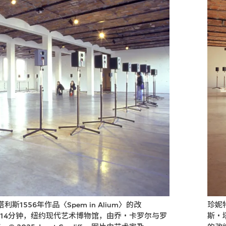
556年作品〈Spem in Alium〉的改
珍妮
，14分钟，纽约现代艺术博物馆，由乔・卡罗尔与罗
斯・塔