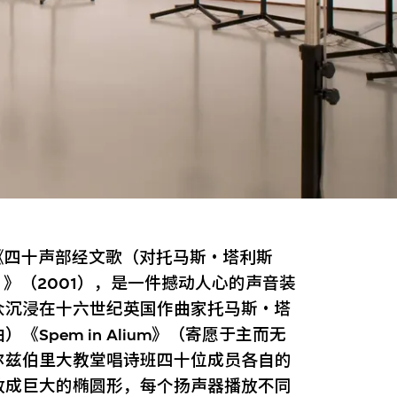
《四十声部经文歌（对托马斯・塔利斯
的改编）》（2001），是一件撼动人心的声音装
众沉浸在十六世纪英国作曲家托马斯・塔
Spem in Alium》（寄愿于主而无
尔兹伯里大教堂唱诗班四十位成员各自的
放成巨大的椭圆形，每个扬声器播放不同