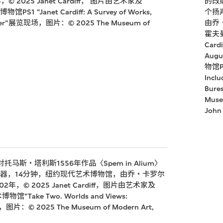
25 Janet Cardiff， 图片由艺术家及
的改
S1 “Janet Cardiff: A Survey of Works,
个扬
s Miller”展览现场，图片：© 2025 The Museum of
由乔
霍夫曼
Car
Aug
物馆PS1
Inclu
Bur
Muse
John
・塔利斯1556年作品〈Spem in Alium〉
声器，14分钟，纽约现代艺术博物馆，由乔・卡罗尔
 2025 Janet Cardiff，图片由艺术家及
物馆“Take Two. Worlds and Views:
场，图片：© 2025 The Museum of Modern Art,