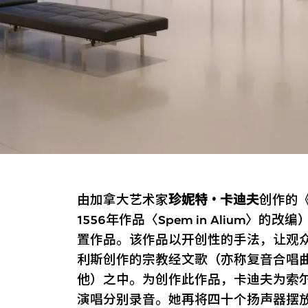
由加拿大艺术家
珍妮特・卡迪夫
创作的
1556年作品〈Spem in Alium〉
置作品。该作品以开创性的手法，让观
利斯创作的宗教经文歌（亦称复音合唱曲）《
他）之中。为创作此作品，卡迪夫为索
演唱分别录音。她再将四十个扬声器摆