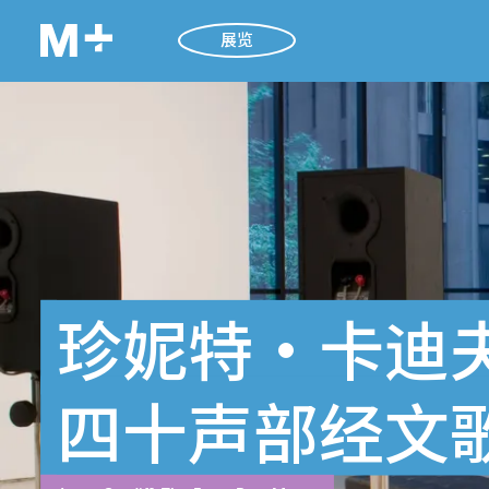
展览
珍妮特・卡迪
四十声部经文