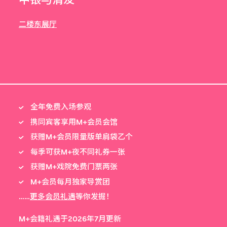
中银与清友
二楼东展厅
全年免费入场参观
携同宾客享用M+会员会馆
获赠M+会员限量版单肩袋乙个
每季可获M+夜不同礼券一张
获赠M+戏院免费门票两张
M+会员每月独家导赏团
……
更多会员礼遇
等你发掘！
M+会籍礼遇于2026年7月更新