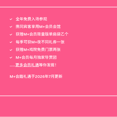
全年免费入场参观
携同宾客享用M+会员会馆
获赠M+会员限量版单肩袋乙个
每季可获M+夜不同礼券一张
获赠M+戏院免费门票两张
M+会员每月独家导赏团
……
更多会员礼遇
等你发掘！
M+会籍礼遇于2026年7月更新