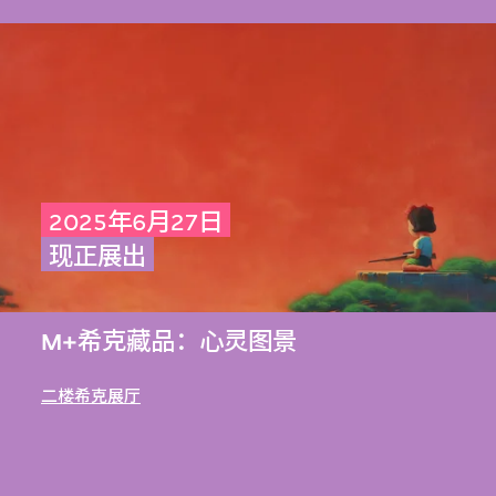
2025年6月27日
现正展出
M+希克藏品：心灵图景
二楼希克展厅