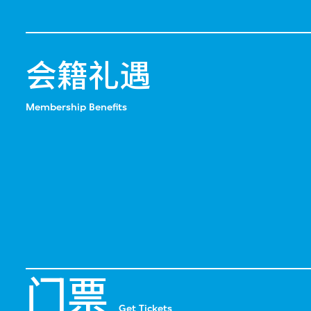
会籍礼遇
Membership Benefits
门票
Get Tickets