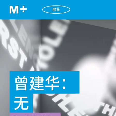
展览
曾建华：
无