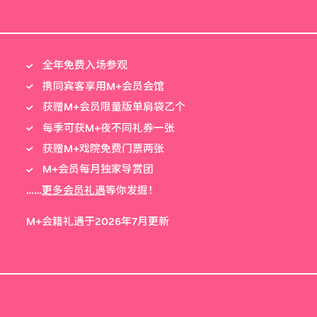
全年免费入场参观
携同宾客享用M+会员会馆
获赠M+会员限量版单肩袋乙个
每季可获M+夜不同礼券一张
获赠M+戏院免费门票两张
M+会员每月独家导赏团
……
更多会员礼遇
等你发掘！
M+会籍礼遇于2026年7月更新