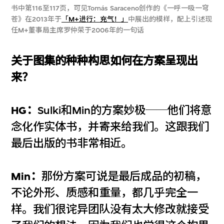
书中第116至117页，可见Tomás Saraceno创作的《一呼一吸一穹
苍》在2013年于
「M+进行：充气！」
中展出的模样，配上引述现
任M+董事局主席罗仲荣于2006年的一句话
关于图集的种种构思如何在方案呈现出
来？
HG：
Sulki和Min的方案妙极──他们将意
念化作实体书，并寄来给我们。这跟我们
最后出版的书非常相近。
Min：
那份方案可说是最后成品的初稿，
不论外形、质感和重量，都几乎完全一
样。我们很诧异团队没有太大修改就接受