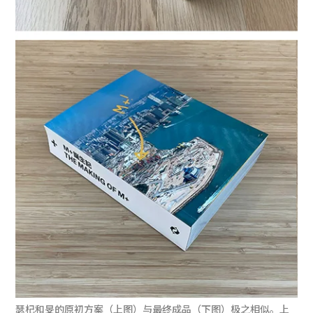
瑟杞和旻的原初方案（上图）与最终成品（下图）极之相似。上