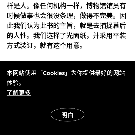
样是人。像任何机构一样，博物馆馆员有
时候做事也会很没条理，做得不完美。因
此我们认为此书的主旨，就是去捕捉幕后
的人性。我们选择了光面纸，并采用平装
方式装订，就有这个用意。
Sulki：
我们没认真想过此书跟社交媒体的
本网站使用「Cookies」为你提供最好的网站
关连，但回头看，两者的确有点相似。若
体验。
只阅读数页，可能感觉它毫无章法，但如
了解更多
果阅遍全书，你会开始发现当中有类似社
交媒体信息流动的韵律，非常有趣。这可
能跟我们从「M+故事」撷取灵感有关，
明白
虽然在设计上我们并没借鉴什么特定对