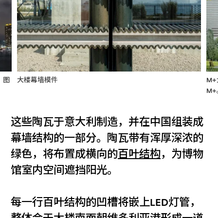
。图
大楼幕墙模件
M
M+
这些陶瓦于意大利制造，并在中国组装成
幕墙结构的一部分。陶瓦带有浑厚深浓的
绿色，将布置成横向的
百叶结构
，为博物
馆室内空间遮挡阳光。
每一行百叶结构的凹槽将嵌上LED灯管，