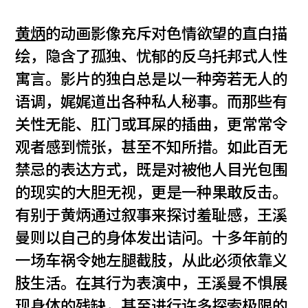
黄炳
的动画影像充斥对色情欲望的直白描
绘，隐含了孤独、忧郁的反乌托邦式人性
寓言。影片的独白总是以一种旁若无人的
语调，娓娓道出各种私人秘事。而那些有
关性无能、肛门或耳屎的插曲，更常常令
观者感到慌张，甚至不知所措。如此百无
禁忌的表达方式，既是对被他人目光包围
的现实的大胆无视，更是一种果敢反击。
有别于黄炳通过叙事来探讨羞耻感，王溪
曼则以自己的身体发出诘问。十多年前的
一场车祸令她左腿截肢，从此必须依靠义
肢生活。在其行为表演中，王溪曼不惧展
现身体的残缺，甚至进行许多探索极限的