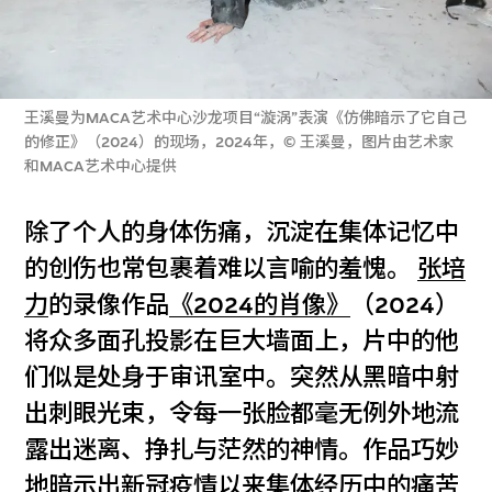
王溪曼为MACA艺术中心沙龙项目“漩涡”表演《仿佛暗示了它自己
的修正》（2024）的现场，2024年，© 王溪曼，图片由艺术家
和MACA艺术中心提供
除了个人的身体伤痛，沉淀在集体记忆中
的创伤也常包裹着难以言喻的羞愧。
张培
力
的录像作品
《2024的肖像》
（2024）
将众多面孔投影在巨大墙面上，片中的他
们似是处身于审讯室中。突然从黑暗中射
出刺眼光束，令每一张脸都毫无例外地流
露出迷离、挣扎与茫然的神情。作品巧妙
地暗示出新冠疫情以来集体经历中的痛苦