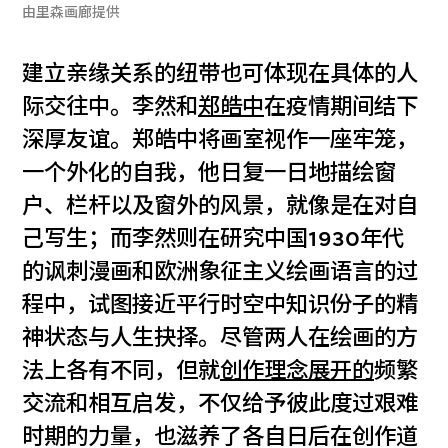
由里森画廊提供
建立亲缘关系的纽带也可体现在具体的人
际交往中。李然和
郑皓中
在疫情期间结下
深厚友谊。郑皓中将画室视作一座牢笼，
一个外化的自我，他日复一日地描绘窗
户、栏杆以及窗外的风景，就像是在对自
己写生；而李然则在研究中国1930年代
的讽刺漫画和欧洲象征主义绘画语言的过
程中，试图接近平行时空中知识份子的精
神状态与人生抉择。尽管两人在绘画的方
法上各有不同，但就
创作理念展开的
频繁
交流和相互启发，不仅给予彼此度过艰难
时期的力量，也滋养了各自日后在创作道