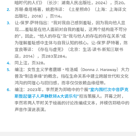
暗时代的人们》（长沙：湖南人民出版社，2024），页20。
2.
苏珊·桑塔格著，姚君伟译：《土星照命》（上海：上海译文
出版社，2018），页114。
3.
让-保罗·萨特指出：“我对我自己感到羞耻，因为我向他人显
现……羞耻是在他人面前对自我的羞耻，这两个结构是不可分
的”，因此，“他人的存在”及“我与他人的存在的存在关系”成
为理解羞耻感中主体与自我认知的核心。让-保罗·萨特著，陈
宣良等译：《存在与虚无》（北京：生活·读书·新知三联书
店，2014），页283至284。
4.
同上注，页328。
5.
编注：女性主义学者唐娜‧哈洛威（Donna J. Haraway）大力
普及“制造亲缘”的概念，指在生命关系中建立跨越世代和文化
鸿沟的同理心与回归感，而非仅仅依赖血缘纽带。
6.
编注：2023年，李然更为郑皓中的个展
“室内围栏次中音萨克
斯鼓起锯子人声静默转A大调乐句”
担当策展人。开幕之时，
李然将两人平时关于绘画的讨论改编成文本，并模仿郑皓中的
声音作演说表演。