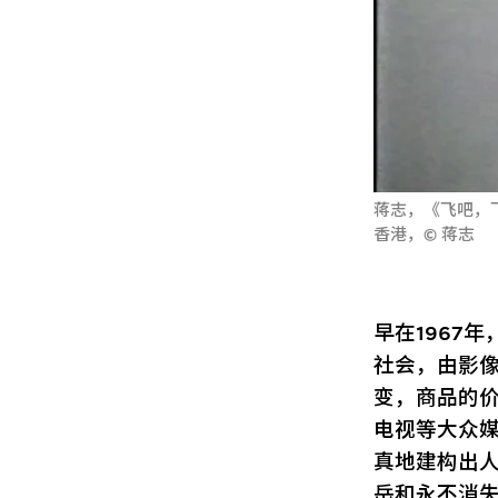
蒋志，《飞吧，飞
香港，© 蒋志
早在1967
社会，由影
变，商品的
电视等大众
真地建构出
岳和永不消