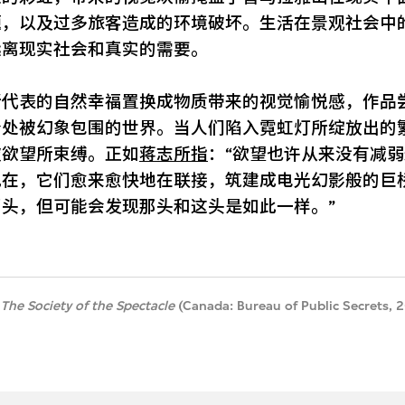
题，以及过多旅客造成的环境破坏。生活在景观社会中
远离现实社会和真实的需要。
所代表的自然幸福置换成物质带来的视觉愉悦感，作品
身处被幻象包围的世界。当人们陷入霓虹灯所绽放出的
被欲望所束缚。正如
蒋志所指
：“欲望也许从来没有减
现在，它们愈来愈快地在联接，筑建成电光幻影般的巨
头，但可能会发现那头和这头是如此一样。”
.
The Society of the Spectacle
(Canada: Bureau of Public Secrets, 2