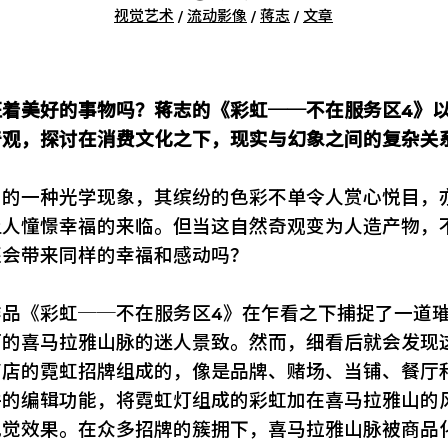
视觉艺术
/
流动影像
/
蒋志
/
文章
征着美好的事物吗？蒋志的《彩虹──不在服务区4》
奇观，探讨在消费文化之下，现实与幻象之间的复杂关
中的一种光学现象，其缤纷的色彩不单令人赏心悦目，
让人憧憬幸福的来临。但当这自然奇观变为人造产物，
还会带来同样的幸福和感动吗？
作品《彩虹──不在服务区4》在乍看之下捕捉了一道
丽的喜马拉雅山脉的迷人景致。然而，细看后就会发现
商店的霓虹招牌组成的，像是品牌、赌场、当铺、餐厅
件的编辑功能，将霓虹灯组成的彩虹加在喜马拉雅山的
视觉效果。在众多招牌的簇拥下，喜马拉雅山脉被商品