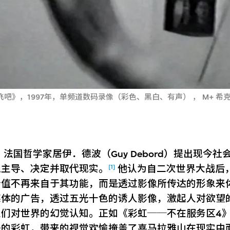
吧》，1997年，单频道数码录像（彩色、黑白、有声） ， M+ 希
年，法国哲学家居伊．德波（Guy Debord）提出现今
[1]
像主导、决定并取代现实。
他认为自二次世界大战后
价值不再来自于其功能，而是透过影像所传达的形象来
媒体的广告，透过五光十色的诱人影像，激起人对欲望
人们对世界的幻觉认知。正如《彩虹──不在服务区4
失的彩虹，带来的视觉欢愉掩盖了喜马拉雅山在现实中