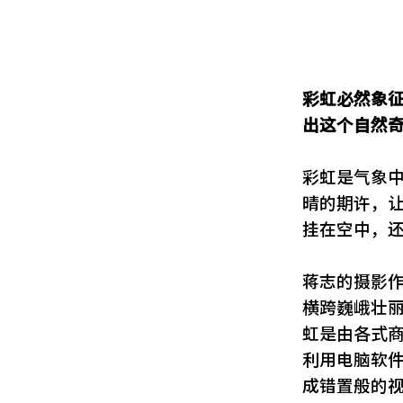
彩虹必然象
出这个自然
彩虹是气象
晴的期许，
挂在空中，
蒋志的摄影
横跨巍峨壮
虹是由各式
利用电脑软
成错置般的