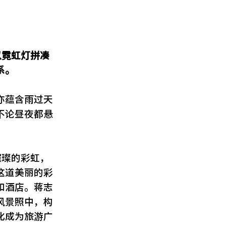
以霓虹灯拼凑
系。
亦蕴含雨过天
不论昼夜都悬
璀璨的彩虹，
这道美丽的彩
和酒店。蒋志
风景照中，构
化成为旅游广