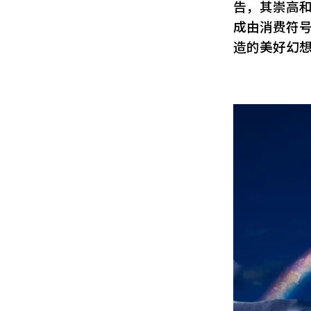
告，其崇高和
成由消费符
造的美好幻