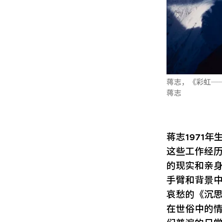
蒋志，《彩虹──
蒋志
蒋志1971
这些工作经
的现实和亲身
手臂和背景
哀愁的《沉
在世俗中的