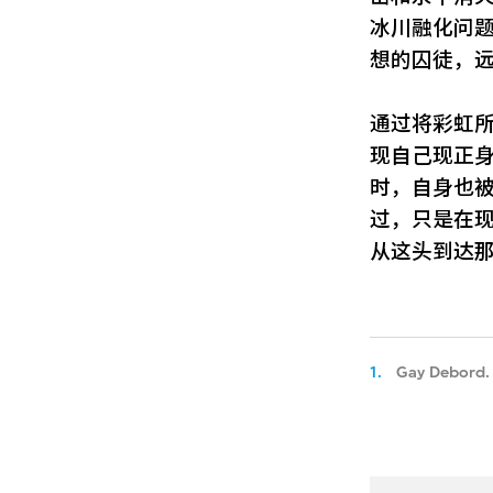
冰川融化问
想的囚徒，
通过将彩虹
现自己现正
时，自身也
过，只是在
从这头到达那
1.
Gay Debord