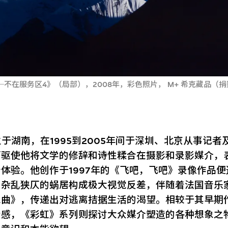
不在服务区4》（局部），2008年，彩色照片， M+ 希克藏品（
年生于湖南，在1995到2005年间于深圳、北京从事记
历驱使他将文学的修辞和诗性糅合在摄影和录影媒介，
体验。他创作于1997年的《飞吧，飞吧》录像作品便
中杂乱狭仄的蜗居构成极大视觉反差，伴随着法国音乐
思曲》，传递出对逃离拮据生活的渴望。相较于其早期
情感，《彩虹》系列则探讨大众媒介塑造的各种想象之