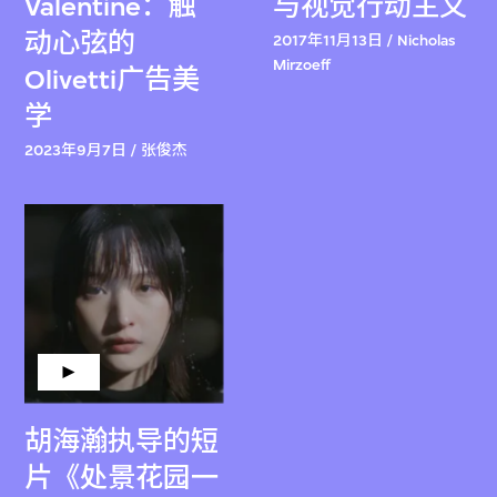
Valentine：触
与视觉行动主义
动心弦的
2017年11月13日 / Nicholas
Mirzoeff
Olivetti广告美
学
2023年9月7日 / 张俊杰
胡海瀚执导的短
片《处景花园一