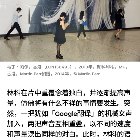
马丁‧帕尔，香港（LON156493），2013年，颜料印相，M+，
香港，Martin Parr捐赠，2014年，© Martin Parr
林科在片中重覆念着独白，并逐渐提高声
量，仿佛将有什么不祥的事情要发生。突
然，一把犹如「Google翻译」的机械女声
加入，两把声音互相重叠，以不同的速度
和声量读出同样的对白。此时，林科的语