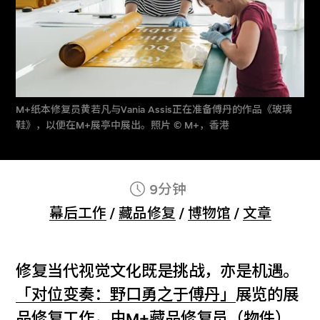
M+纸本修复员黄若凡与Vania Assis正在准备傅丹的作品《玻璃
鞋》，以便在M+展亭中展出。照片 © M+，香港
9分钟
幕后工作
/
藏品修复
/
博物馆
/
文章
修复当代视觉文化既是挑战，亦是机遇。
「对位变奏：野口勇之于傅丹」
展览的展
品修复工作，由M+藏品修复员（物件）