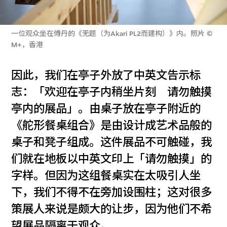
一位观众坐在傅丹的《无题（为Akari PL2而建构）》内。照片 ©
M+，香港
因此，我们在亭子外放了中英文告示标
志：「欢迎在亭子内稍坐片刻 请勿触摸
亭内的展品」。由桌子放在亭子附近的
《舵形餐桌组合》是由设计成艺术品般的
桌子和凳子组成。这件展品不可触碰，我
们就在地板以中英文印上「请勿触摸」的
字样。但因为这组餐桌实在太吸引人坐
下，我们不得不在旁加设围柱；这对很多
策展人来说是颇大的让步，因为他们不希
望展品隔离于观众。