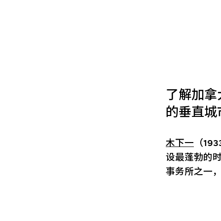
了解加拿
的垂直城
木下一
（19
设最蓬勃的
事务所之一