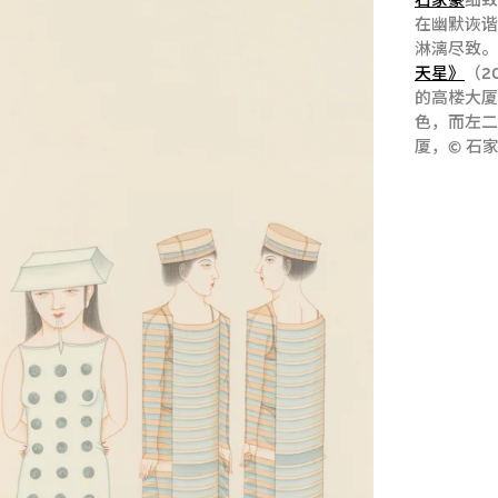
石家豪
细
在幽默诙
淋漓尽致
天星》
（2
的高楼大
色，而左
厦，© 石