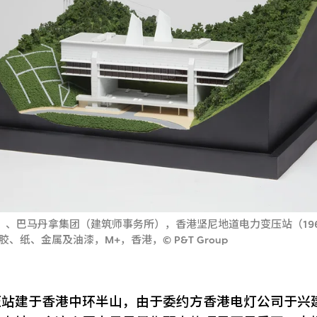
、巴马丹拿集团（建筑师事务所），香港坚尼地道电力变压站（1967
胶、纸、金属及油漆，M+，香港，© P&T Group
压站建于香港中环半山，由于委约方香港电灯公司于兴