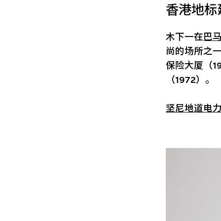
香港地标
木下一在
巴
尚的场所之
保险大厦（1
（1972）。
坚尼地道电