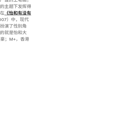
致严谨的工笔画，
谐的主题下发挥得
。在
《怡和有没有
007）中，现代
厦扮演了性别角
二的就是怡和大
家豪；M+，香港