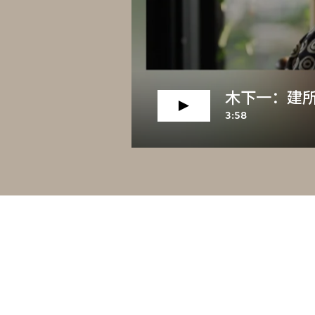
木下一：建所
3:58