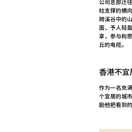
公司总部迁
柱支撑的横
跨溪谷中的
面，予人轻盈
拿，参与构
丘的电缆。
香港不宜
作为一名充
个宜居的城
励他把看到