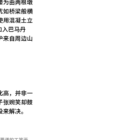
楼为由两根墩
犹如桥梁般横
使用混凝土立
时加入巴马丹
护来自周边山
化高，并非一
子张婉笑却鼓
设来解决。