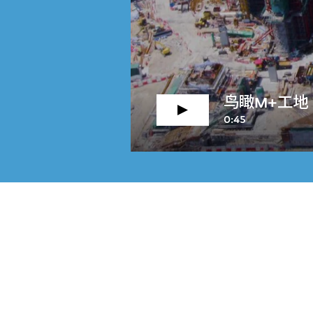
鸟瞰M+工地
0:45