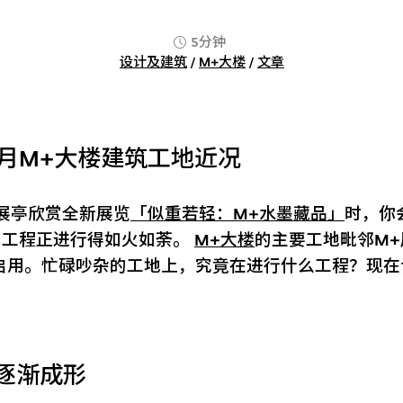
5分钟
设计及建筑
/
M+大楼
/
文章
11月M+大楼建筑工地近况
展亭欣赏全新展览
「似重若轻：M+水墨藏品」
时，你
，工程正进行得如火如荼。
M+大楼
的主要工地毗邻M
成启用。忙碌吵杂的工地上，究竟在进行什么工程？现
逐渐成形