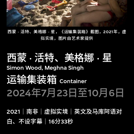
城乡生态：失衡与
堕入网络结界
共生
2023年1月10日至6
2023年3月28日至9
月30日
月30日
西蒙 · 活特、美格娜 · 星，《运输集装箱》截图，2021年，虚
拟实境，图片由艺术家提供
西蒙 · 活特、美格娜 · 星
显示更多
Simon Wood, Meghna Singh
运输集装箱
Container
2024年7月23日至10月6日
多媒体游戏室
2021｜南非｜虚拟实境｜英文及马库阿语对
白、不设字幕｜16分33秒
Media Play Room