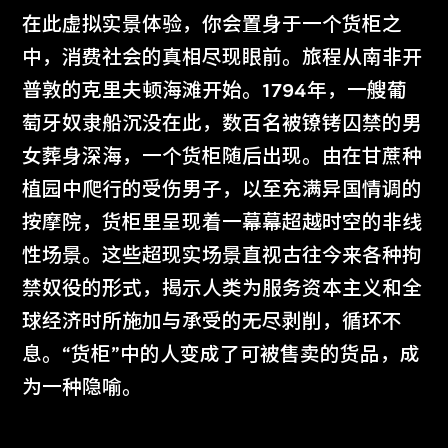
在此虚拟实景体验，你会置身于一个货柜之
多媒体游戏室融合了游戏性、幽默感和对
中，消费社会的真相尽现眼前。旅程从南非开
当代数码文化的批判性洞察。这个小型空
普敦的克里夫顿海滩开始。1794年，一艘葡
间致力于展示运用多元媒介和形式的单件
萄牙奴隶船沉没在此，数百名被镣铐囚禁的男
艺术作品，包括电子游戏、互动媒体艺
女葬身深海，一个货柜随后出现。由在甘蔗种
术、虚拟实境和其他数码应用。
植园中爬行的受伤男子，以至充满异国情调的
按摩院，货柜里呈现着一幕幕超越时空的非线
性场景。这些超现实场景直视古往今来各种拘
禁奴役的形式，揭示人类为服务资本主义和全
球经济时所施加与承受的无尽剥削，循环不
息。“货柜”中的人变成了可被售卖的货品，成
为一种隐喻。