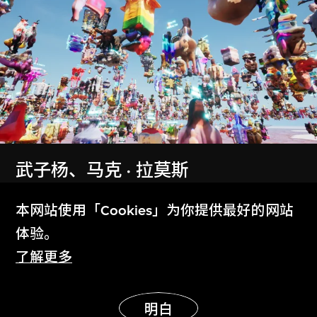
参观指南
Plan Your Visit
武子杨、马克 · 拉莫斯
常见问题
事件模型
本网站使用「Cookies」为你提供最好的网站
2024年1月9日至3月31日
Frequently Asked Questions
体验。
了解更多
联系我们
显示更多
Contact Us
明白