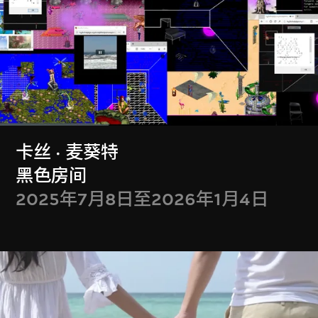
广东鸡尾歌
线迷宫
2025年1月7日至年
2024年11月12日至
6月29日
2025年1月5日
卡丝 · 麦葵特
黑色房间
2025年7月8日至2026年1月4日
西蒙 · 活特、美格娜
郑马乐
· 星
作为一只（虚拟）
运输集装箱
蝙蝠是怎么样的？
2024年7月23日至
阶段4
10月6日
2024年4月9日至7