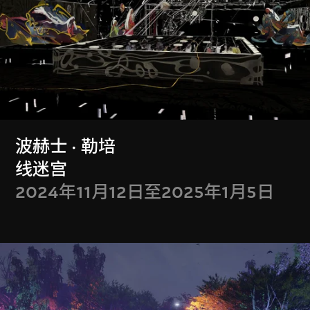
何子彦
黄心健
波赫士 · 勒培
R代表回响
轮回
线迷宫
2023年7月4日至9
2023年3月28日至6
2024年11月12日至2025年1月5日
月30日
月30日
显示更多