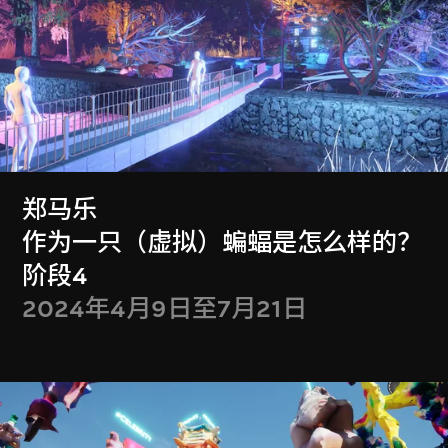
订阅最新消息！
Stay in the know!
郑马乐
作为一只（虚拟）蝙蝠是怎么样的？
收取M+与西九文化区的最新情况
阶段4
探索M+杂志的最新影片及故事
2024年4月9日至7月21日
选择你希望收取的内容
随时取消订阅
订阅