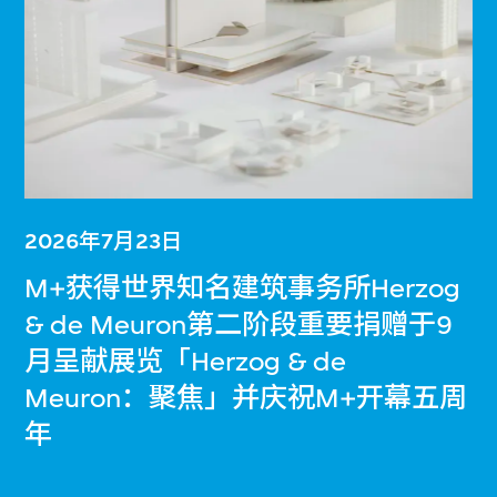
2026年7月23日
M+获得世界知名建筑事务所Herzog
& de Meuron第二阶段重要捐赠于9
月呈献展览「Herzog & de
Meuron：聚焦」并庆祝M+开幕五周
年