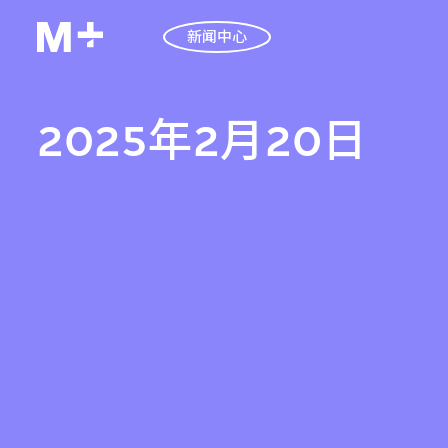
新闻中心
2025年2月20日