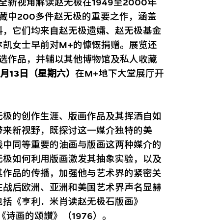
新视角解读赵无极在1949至2000年
藏中200多件赵无极的重要之作，涵盖
料，它们均来自赵无极遗孀、赵无极基金
尔凯女士早前对M+的慷慨捐赠。展览还
精选作品，并辅以其他博物馆及私人收藏
12月13日（星期六）
在M+地下大堂展厅开
无极的创作生涯、版画作品及其挥洒自如
带来新视野，既探讨这一媒介独特的美
践中同等重要的油画与版画这两种媒介的
无极如何利用版画激发其抽象实验，以及
其作品的传播，加强他与艺术界的紧密关
在战后欧洲、亚洲和美国艺术界声名显赫
包括《亨利．米肖读赵无极石版画》
和《诗画的颂讃》（1976）。