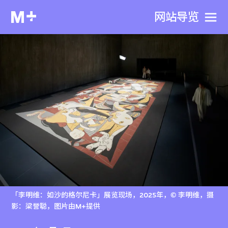
网站导览
「李明维：如沙的格尔尼卡」展览现场，2025年，© 李明维，摄
影：梁誉聪，图片由M+提供