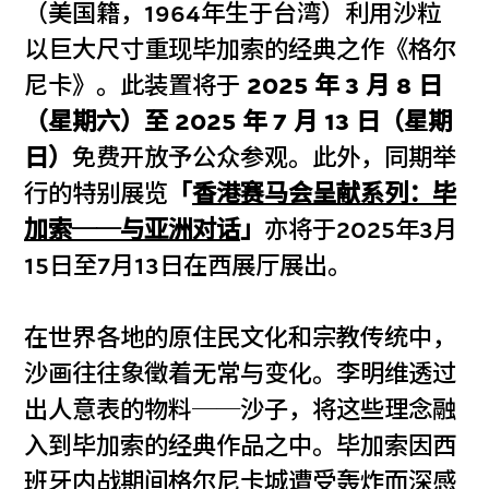
（美国籍，1964年生于台湾）利用沙粒
以巨大尺寸重现毕加索的经典之作《格尔
尼卡》。此装置将于
2025 年 3 月 8 日
（星期六）至 2025 年 7 月 13 日（星期
日）
免费开放予公众参观。此外，同期举
行的特别展览
「
香港赛马会呈献系列：毕
加索──与亚洲对话
」
亦将于2025年3月
15日至7月13日在西展厅展出。
在世界各地的原住民文化和宗教传统中，
沙画往往象徵着无常与变化。李明维透过
出人意表的物料──沙子，将这些理念融
入到毕加索的经典作品之中。毕加索因西
班牙内战期间格尔尼卡城遭受轰炸而深感