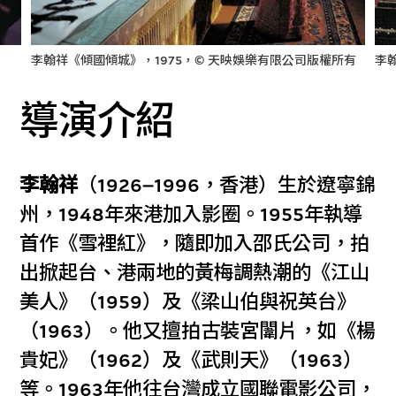
李翰祥《傾國傾城》，1975，© 天映娛樂有限公司版權所有
李
導演介紹
李翰祥
（1926–1996，香港）生於遼寧錦
州，1948年來港加入影圈。1955年執導
首作《雪裡紅》，隨即加入邵氏公司，拍
出掀起台、港兩地的黃梅調熱潮的《江山
美人》（1959）及《梁山伯與祝英台》
（1963）。他又擅拍古裝宮闈片，如《楊
貴妃》（1962）及《武則天》（1963）
等。1963年他往台灣成立國聯電影公司，