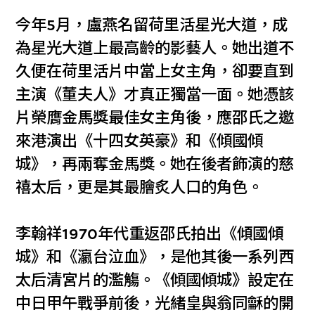
今年5月，盧燕名留荷里活星光大道，成
為星光大道上最高齡的影藝人。她出道不
久便在荷里活片中當上女主角，卻要直到
主演《董夫人》才真正獨當一面。她憑該
片榮膺金馬獎最佳女主角後，應邵氏之邀
來港演出《十四女英豪》和《傾國傾
城》，再兩奪金馬獎。她在後者飾演的慈
禧太后，更是其最膾炙人口的角色。
李翰祥1970年代重返邵氏拍出《傾國傾
城》和《瀛台泣血》，是他其後一系列西
太后清宮片的濫觴。《傾國傾城》設定在
中日甲午戰爭前後，光緒皇與翁同龢的開