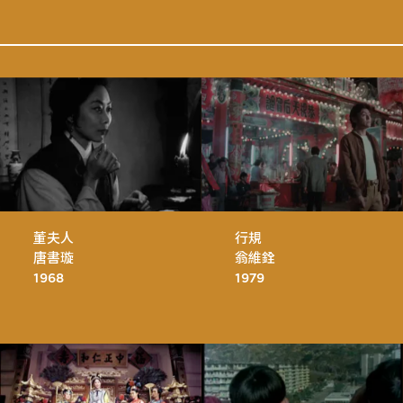
董夫人
行規
唐書璇
翁維銓
1968
1979