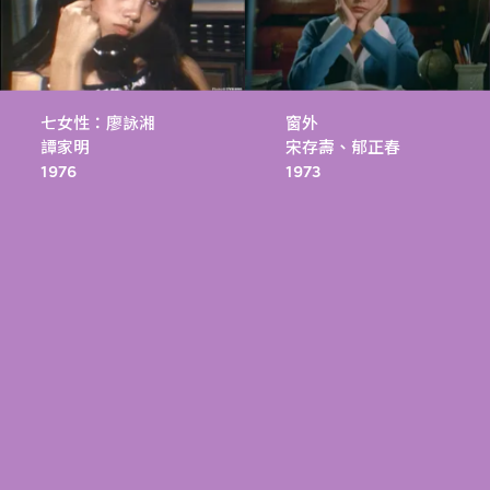
七女性：廖詠湘
窗外
譚家明
宋存壽、郁正春
1976
1973