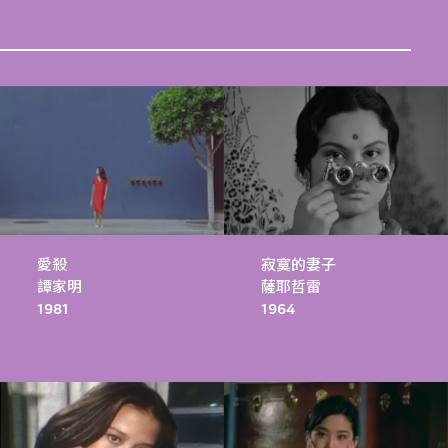
愛殺
寂寞的妻子
譚家明
薩耶哲雷
1981
1964