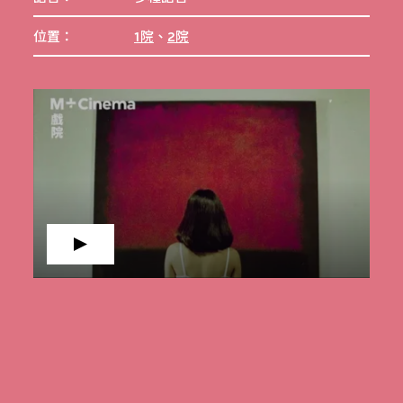
位置：
1院
、
2院