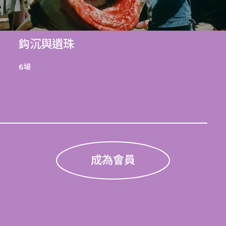
鈎沉與遺珠
6場
成為會員