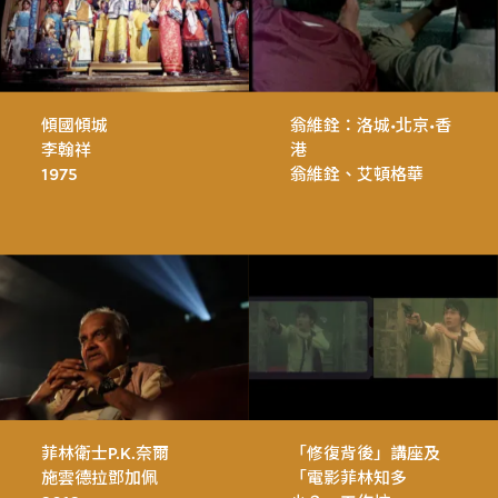
傾國傾城
翁維銓：洛城•北京•香
李翰祥
港
1975
翁維銓、艾頓格華
菲林衛士P.K.奈爾
「修復背後」講座及
施雲德拉鄧加佩
「電影菲林知多