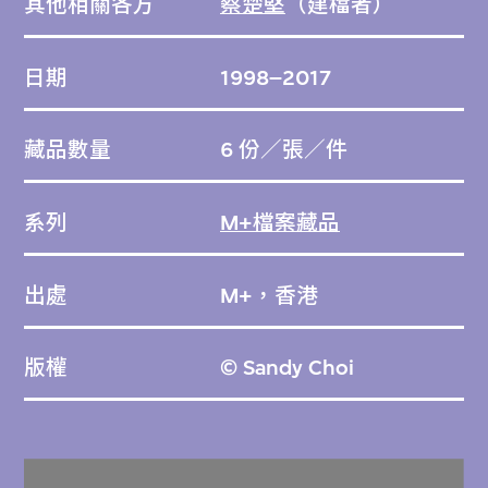
其他相關各方
蔡楚堅
（建檔者）
日期
1998–2017
藏品數量
6 份／張／件
系列
M+檔案藏品
出處
M+，香港
版權
© Sandy Choi