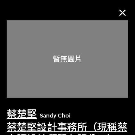
M+藏品
進一步篩選
搜索
關於M+藏品
蔡楚堅
探索世界頂級的二十及二十一世紀視覺
Sandy Choi
文化藏品。
蔡楚堅設計事務所（現稱蔡