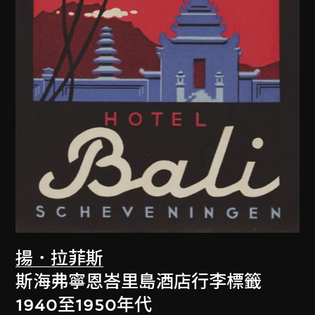
揚．拉菲斯
斯海弗寧恩峇里島酒店行李標籤
1940至1950年代