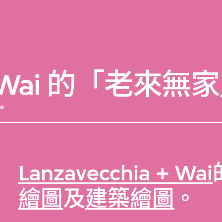
ia + Wai 的「老
ve
Lanzavecchia + Wai
繪圖
及
建築繪圖
。