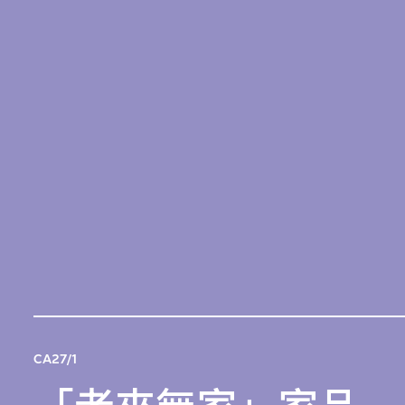
Lanzavecchia + Wai 的「老來無家」項目檔案由
Lanzavecchia + Wai 於2016年贈予M+。
按項目編排。
CA27/1