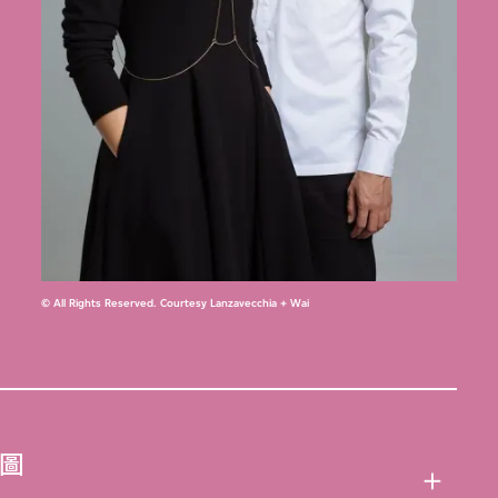
© All Rights Reserved. Courtesy Lanzavecchia + Wai
圖