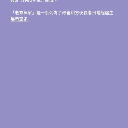
Wai（1980年生）組成。
「老來無家」是一系列為了改善和方便長者日常起居生
活而設計的物品，當中包括三種不同設計：結合式手杖
展示更多
（T杖、U杖和I杖）、助立椅和一體式枱燈。這組作品的
原型是 Lanzavecchia + Wai 在2012年第三度參與
「SaloneSatellite」的參展作品。「老來無家」項目源
自 Lanzavecchia 寫於2008年的碩士論文
〈ProAesthetics: The Perception of Disability through
its Artifacts〉，她在論文中設計了T杖的第一個版本，藉
以協助其祖母把咖啡送到祖父手上。T杖的外形設計刻意
配合祖母家中的十九世紀家具，看起來與客廳內的其他
擺設無異，使人無從察覺它具有輔助體弱者的功能。
在「老來無家」中，一系列「輔助工具」的外形、顏色
和功能都符合現代長者的日常需要和習慣。雖然每件物
品和家具都有助舒緩某種身體障礙帶來的不便，但透過
巧妙運用顏色、物料和位置安排，這些功能從外形上不
會十分顯眼地看得出來。這個系列的作品主張設計應該
滿足社會的迫切需求，並為社會謀求福祉，又不會只着
眼於實用。