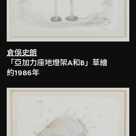
倉俁史朗
「亞加力座地燈架A和B」草繪
約1986年