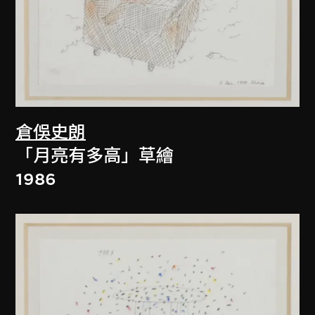
倉俁史朗
「月亮有多高」草繪
1986