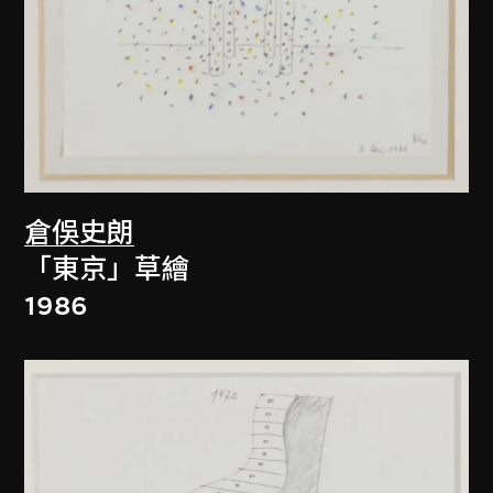
倉俁史朗
「東京」草繪
1986