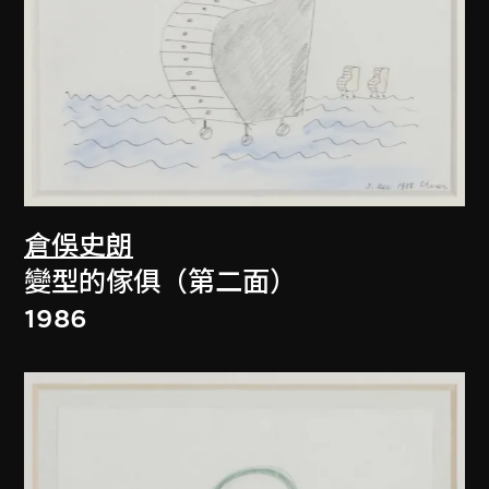
倉俁史朗
變型的傢俱（第二面）
1986