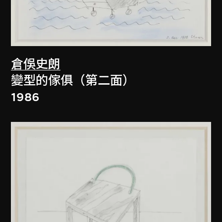
倉俁史朗
變型的傢俱（第二面）
1986