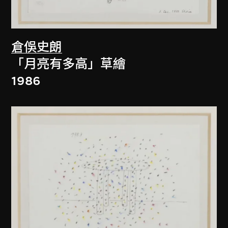
倉俁史朗
「月亮有多高」草繪
1986