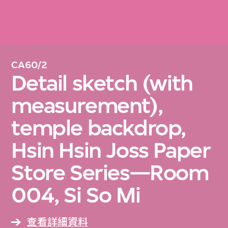
CA60/2
Detail sketch (with
measurement),
temple backdrop,
Hsin Hsin Joss Paper
Store Series—Room
004, Si So Mi
查看詳細資料