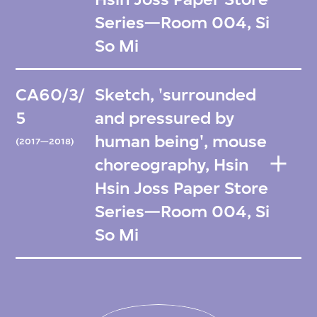
Series—Room 004, Si
So Mi
CA60/3/
Sketch, 'surrounded
5
and pressured by
human being', mouse
(2017—2018)
choreography, Hsin
Hsin Joss Paper Store
Series—Room 004, Si
So Mi