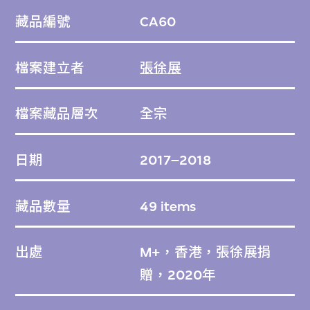
各部分將陸續完成編目，並上載到M+藏品網
藏品編號
CA60
站。
檔案建立者
張徐展
按時序編排，數碼藏品維持原有順序。
檔案藏品層次
全宗
日期
2017–2018
藏品數量
49 items
出處
M+，香港，張徐展捐
贈，2020年