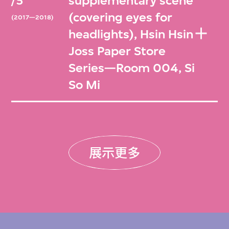
/5
supplementary scene
(covering eyes for
(2017—2018)
headlights), Hsin Hsin
Joss Paper Store
Series—Room 004, Si
So Mi
展示更多