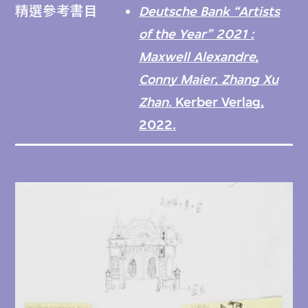
精選參考書目
Deutsche Bank “Artists
of the Year” 2021 :
Maxwell Alexandre,
Conny Maier, Zhang Xu
Zhan.
Kerber Verlag,
2022.