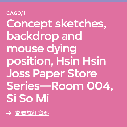
CA60/1
Concept sketches,
backdrop and
mouse dying
position, Hsin Hsin
Joss Paper Store
Series—Room 004,
Si So Mi
查看詳細資料