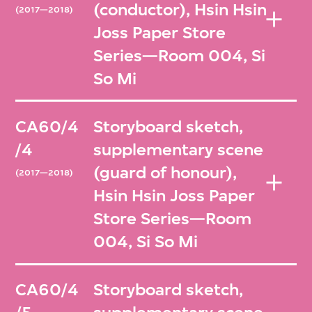
(conductor), Hsin Hsin
(2017—2018)
Joss Paper Store
Series—Room 004, Si
So Mi
CA60/4
Storyboard sketch,
/4
supplementary scene
(guard of honour),
(2017—2018)
Hsin Hsin Joss Paper
Store Series—Room
004, Si So Mi
CA60/4
Storyboard sketch,