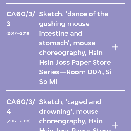
CA60/3/
Sketch, 'dance of the
3
gushing mouse
intestine and
(2017—2018)
stomach', mouse
choreography, Hsin
Hsin Joss Paper Store
Series—Room 004, Si
So Mi
CA60/3/
Sketch, 'caged and
4
drowning', mouse
choreography, Hsin
(2017—2018)
Hsin Joss Paper Store