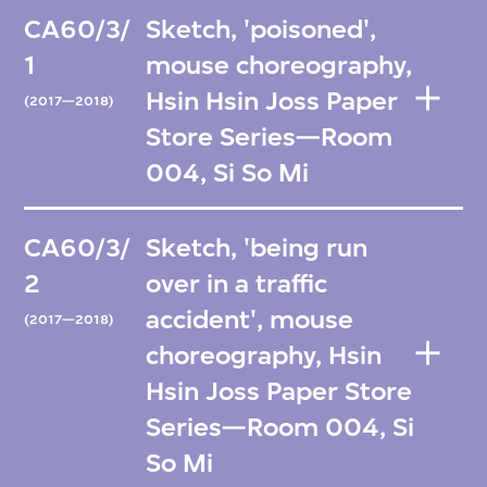
CA60/3/
Sketch, 'poisoned',
1
mouse choreography,
Hsin Hsin Joss Paper
(2017—2018)
Store Series—Room
004, Si So Mi
CA60/3/
Sketch, 'being run
2
over in a traffic
accident', mouse
(2017—2018)
choreography, Hsin
Hsin Joss Paper Store
Series—Room 004, Si
So Mi