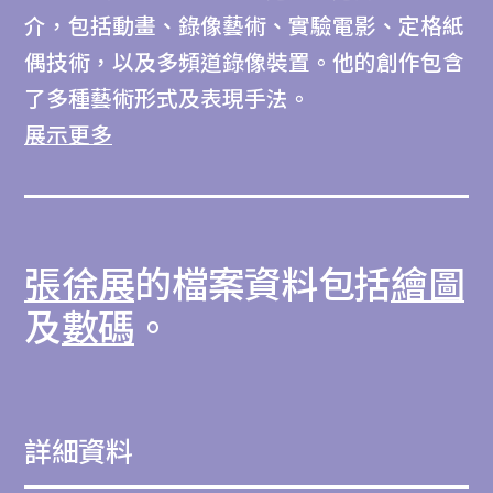
介，包括動畫、錄像藝術、實驗電影、定格紙
偶技術，以及多頻道錄像裝置。他的創作包含
了多種藝術形式及表現手法。
展示更多
張徐展繪圖包含張徐展動畫作品《紙人展與新
興糊紙店系列──靈靈肆，Si So Mi》的兩幅
手繪草圖和四十七幅數碼草圖。這些一手資料
張徐展
的檔案資料包括
繪圖
記錄作品的佈景設定和老鼠的舞蹈動作，反映
張徐展的創作意念。在M+藏品中，可以找到
及
數碼
。
相關的作品：2020.285。
張徐展項目檔案由M+收藏。M+致力按照最嚴
詳細資料
格的國際標準保存、編排和描述此檔案。檔案