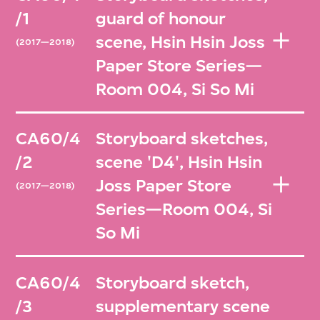
/1
guard of honour
scene, Hsin Hsin Joss
(2017—2018)
Paper Store Series—
Room 004, Si So Mi
CA60/4
Storyboard sketches,
/2
scene 'D4', Hsin Hsin
Joss Paper Store
(2017—2018)
Series—Room 004, Si
So Mi
CA60/4
Storyboard sketch,
/3
supplementary scene