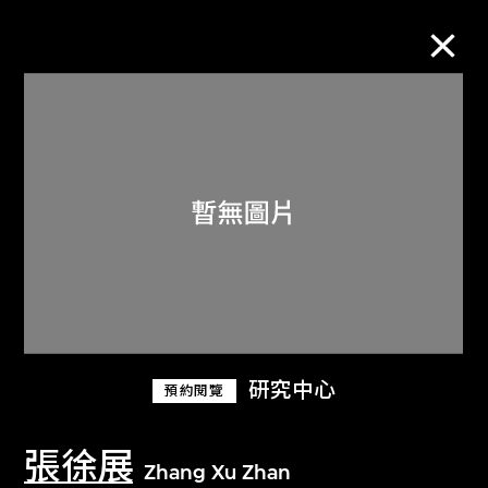
M+藏品
進一步篩選
搜索
關於M+藏品
研究中心
預約閱覽
探索世界頂級的二十及二十一世紀視覺
文化藏品。
張徐展
Zhang Xu Zhan