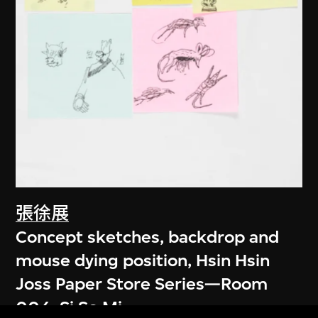
張徐展
Concept sketches, backdrop and
mouse dying position, Hsin Hsin
Joss Paper Store Series—Room
004, Si So Mi