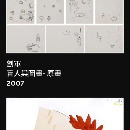
劉軍
盲人與圖畫- 原畫
2007