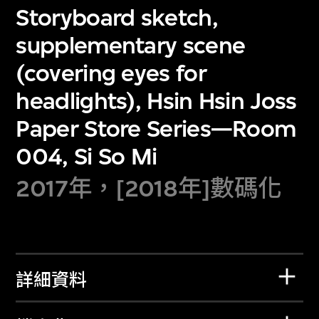
Storyboard sketch,
supplementary scene
(covering eyes for
headlights), Hsin Hsin Joss
Paper Store Series—Room
004, Si So Mi
2017年，[2018年]數碼化
詳細資料