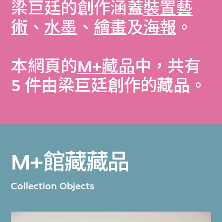
梁巨廷的創作涵蓋
裝置藝
術
、
水墨
、
繪畫
及
海報
。
本網頁的
M+藏品
中，共有
5 件由梁巨廷創作的藏品。
M+館藏藏品
Collection Objects