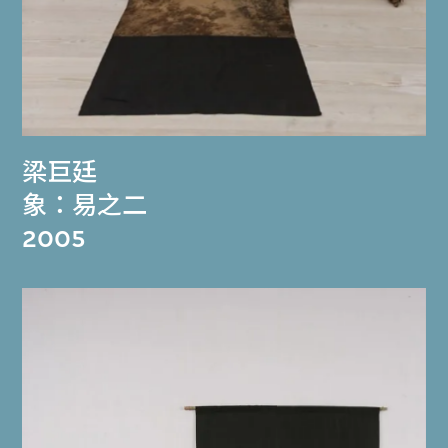
梁巨廷
象：易之二
2005