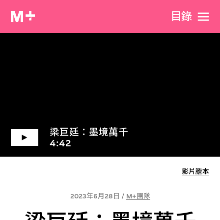
目​錄
梁巨廷：墨境萬千
4:42
影片謄本
2023年6月28日 /
M+團隊