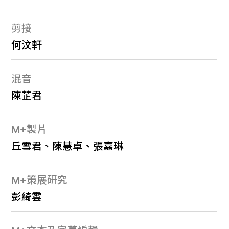
剪接
何汶軒
混音
陳芷君
M+製片
丘雪君、陳慧卓、張嘉琳
M+策展研究
彭綺雲