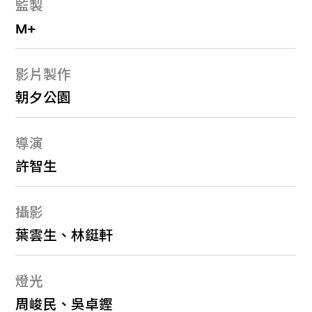
監製
M+
影片製作
朝夕公園
導演
許智生
攝影
葉雲生、林鋌軒
燈光
周峻民、吳卓鏗