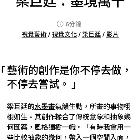
梁巨廷：墨境萬千
6分鐘
視覺藝術
/
視覺文化
/
梁巨廷
/
影片
藝術的創作是你不停去做，
不停去嘗試。
梁巨廷的
水墨畫
氣韻生動，所畫的事物栩
栩如生。其創作糅合了傳統意象和抽象幾
何圖案，風格獨樹一幟。「有時我會用一
些比較抽象的幾何，帶入一個空間入面，