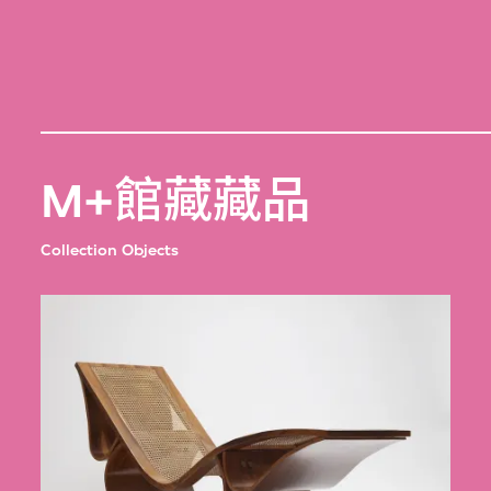
M+館藏藏品
Collection Objects