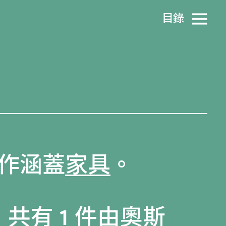
目​錄
作涵蓋
家具
。
共有 1 件由奧斯