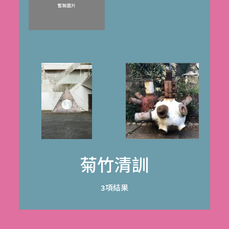
菊竹清訓
3項結果