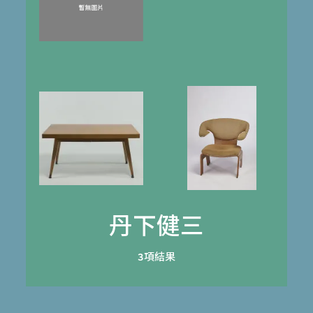
丹下健三
3項結果