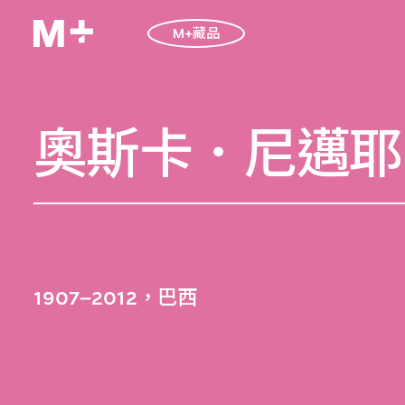
M+藏品
奧斯卡．尼邁耶
1907–2012，巴西