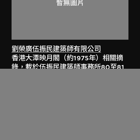
劉榮廣伍振民建築師有限公司
香港大潭映月閣（約1975年）相關摘
錄，載於伍振民建築師事務所80至81
年年報
1981年，[2000年代]數碼化