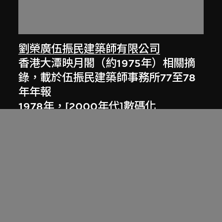
劉榮廣伍振民建築師有限公司
香港大潭映月閣（約1975年）相關摘
錄，載於伍振民建築師事務所77至78
年年報
1978年，[2000年代]數碼化