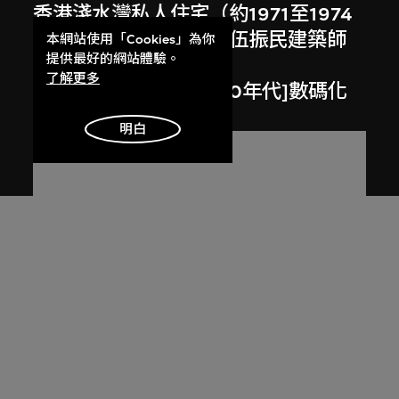
香港淺水灣私人住宅（約1971至1974
年）相關文章，摘錄自伍振民建築師
本網站使用「Cookies」為你
提供最好的網站體驗。
事務所84至85年年報
了解更多
1984至1985年，[2000年代]數碼化
明白
劉榮廣伍振民建築師有限公司
香港大潭映月閣（約1975年）相關摘