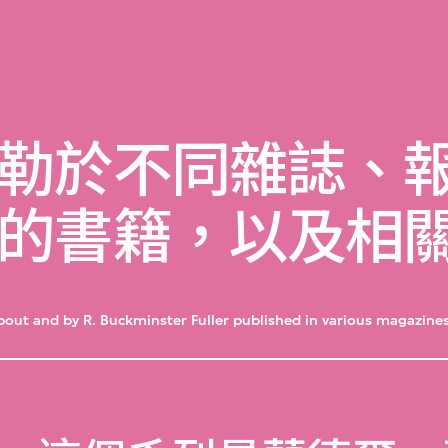
勒於不同雜誌、
的書籍，以及相
about and by R. Buckminster Fuller published in various magazin