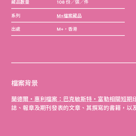
藏品數量
108 份／張／件
系列
M+檔案藏品
出處
M+，香港
檔案背景
蘭德爾‧惠利檔案：巴克敏斯特‧富勒相關短期印
誌、報章及期刊發表的文章、其撰寫的書籍，以及相