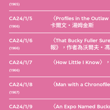
(1965)
CA24/1/5
〈Profiles in the 
卡爾文‧湯姆金斯
(1966)
CA24/1/6
〈That Bucky Fuller S
報》，作者為沃爾夫‧馮
(1966)
CA24/1/7
〈How Little I K
(1966)
CA24/1/8
〈Man with a Chro
(1967)
CA24/1/9
〈An Expo Named Bu