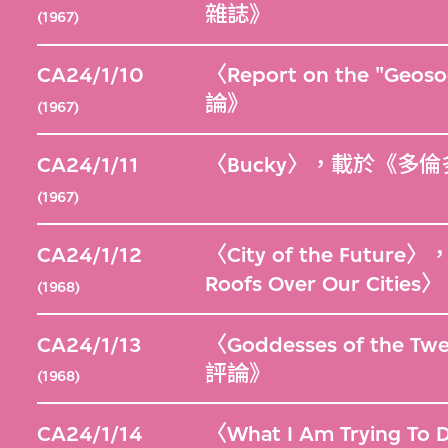
雜誌》
(1967)
CA24/1/10
〈Report on the "Ge
論》
(1967)
CA24/1/11
〈Bucky〉，載於《多
(1967)
CA24/1/12
〈City of the Fut
Roofs Over Our Ci
(1968)
CA24/1/13
〈Goddesses of the 
評論》
(1968)
CA24/1/14
〈What I Am Tryin