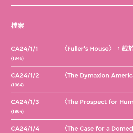
檔案
CA24/1/1
〈Fuller's House〉
(1946)
CA24/1/2
〈The Dymaxion Am
(1964)
CA24/1/3
〈The Prospect fo
(1964)
CA24/1/4
〈The Case for a 