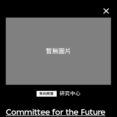
M+藏品
進一步篩選
搜索
關於M+藏品
研究中心
預約閱覽
探索世界頂級的二十及二十一世紀視覺
文化藏品。
Committee for the Future