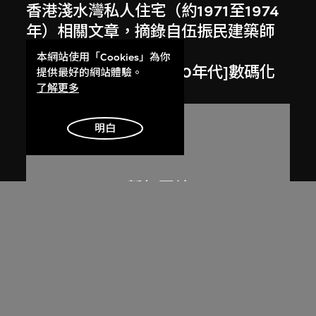
香港淺水灣私人住宅（約1971至1974
年）相關文章，摘錄自伍振民建築師
事務所84至85年年報
本網站使用「Cookies」為你
1984至1985年，[2000年代]數碼化
提供最好的網站體驗。
了解更多
明白
劉榮廣伍振民建築師有限公司
香港大潭映月閣（約1975年）相關摘