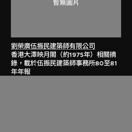
劉榮廣伍振民建築師有限公司
香港大潭映月閣（約1975年）相關摘
錄，載於伍振民建築師事務所80至81
年年報
1981年，[2000年代]數碼化