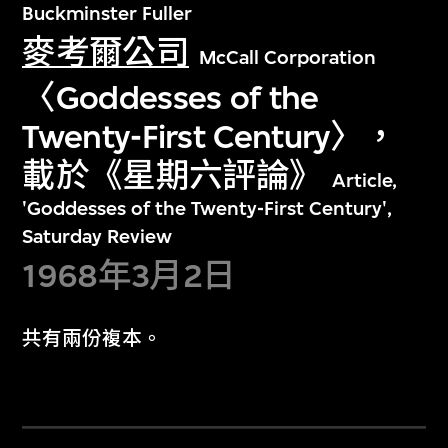
Buckminster Fuller
麥考爾公司
McCall Corporation
〈Goddesses of the
Twenty-First Century〉，
載於《星期六評論》
Article,
'Goddesses of the Twenty-First Century',
Saturday Review
1968年3月2日
共有兩份複本。