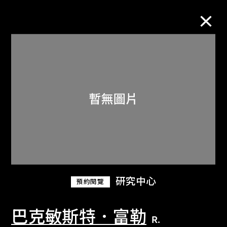
M+藏品
進一步篩選
搜索
關於M+藏品
研究中心
預約閱覽
探索世界頂級的二十及二十一世紀視覺
文化藏品。
巴克敏斯特．富勒
R.