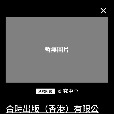
M+藏品
進一步篩選
搜索
關於M+藏品
研究中心
預約閱覽
探索世界頂級的二十及二十一世紀視覺
文化藏品。
合時出版（香港）有限公