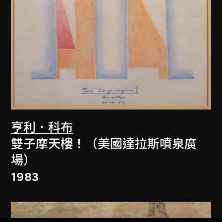
亨利．科布
雙子摩天樓！（美國達拉斯噴泉廣
場）
1983