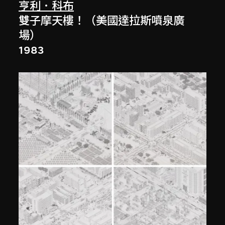
亨利．科布
雙子摩天樓！（美國達拉斯噴泉廣
場）
1983