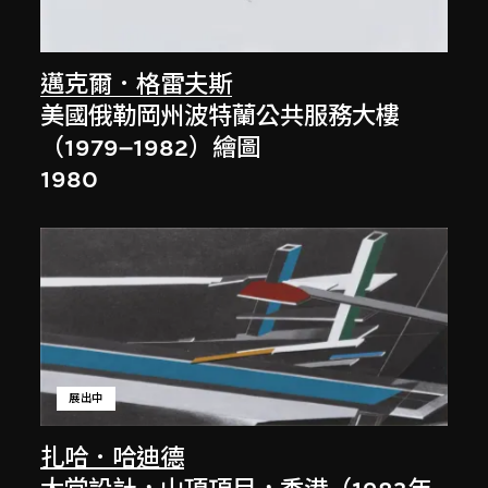
邁克爾．格雷夫斯
美國俄勒岡州波特蘭公共服務大樓
（1979–1982）繪圖
1980
展出中
扎哈．哈迪德