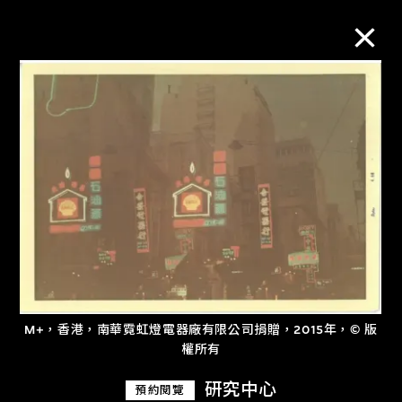
M+藏品
進一步篩選
搜索
關於M+藏品
M+，香港，南華霓虹燈電器廠有限公司捐贈，2015年，© 版
探索世界頂級的二十及二十一世紀視覺
權所有
文化藏品。
研究中心
預約閱覽