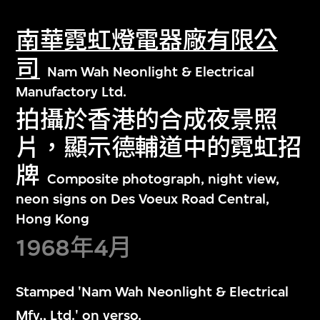
南華霓虹燈電器廠有限公
司
Nam Wah Neonlight & Electrical
Manufactory Ltd.
拍攝於香港的合成夜景照
片，顯示德輔道中的霓虹招
牌
Composite photograph, night view,
neon signs on Des Voeux Road Central,
Hong Kong
1968年4月
Stamped 'Nam Wah Neonlight & Electrical
Mfy., Ltd.' on verso.