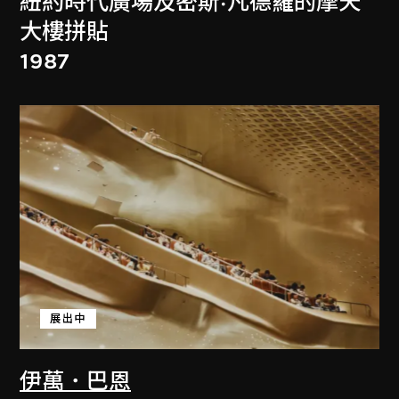
紐約時代廣場及密斯·凡德羅的摩天
大樓拼貼
1987
展出中
伊萬．巴恩