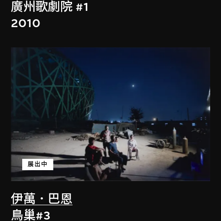
廣州歌劇院 #1
2010
展出中
伊萬．巴恩
鳥巢#3