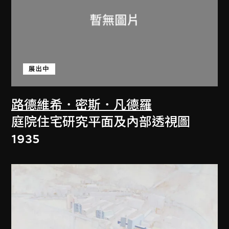
展出中
路德維希．密斯．凡德羅
庭院住宅研究平面及內部透視圖
1935