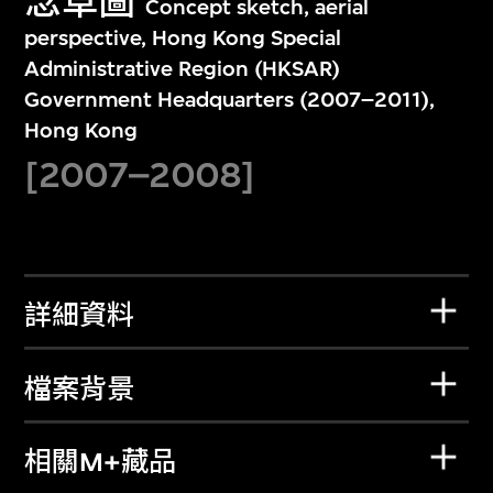
念草圖
Concept sketch, aerial
perspective, Hong Kong Special
Administrative Region (HKSAR)
Government Headquarters (2007–2011),
Hong Kong
[2007–2008]
詳細資料
檔案背景
相關M+藏品