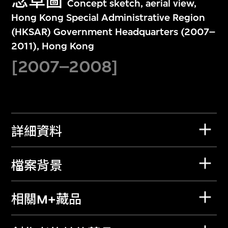
念草圖
Concept sketch, aerial view,
Hong Kong Special Administrative Region
(HKSAR) Government Headquarters (2007–
2011), Hong Kong
[2007–2008]
詳細資料
檔案背景
相關M+藏品