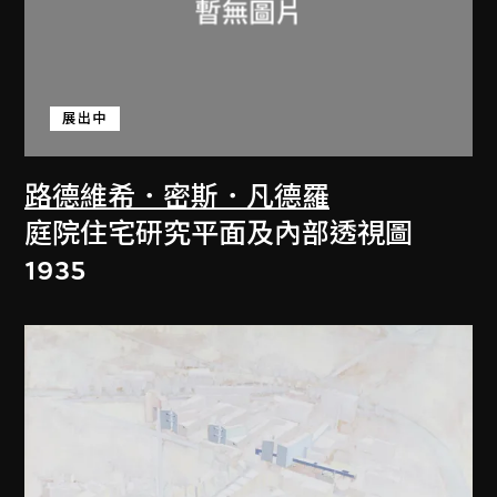
展出中
路德維希．密斯．凡德羅
庭院住宅研究平面及內部透視圖
1935