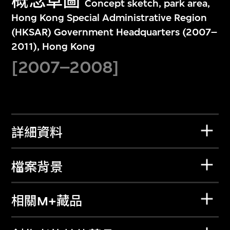
概念草圖
Concept sketch, park area,
Hong Kong Special Administrative Region
(HKSAR) Government Headquarters (2007–
2011), Hong Kong
[2007–2008]
詳細資料
檔案背景
相關M+藏品