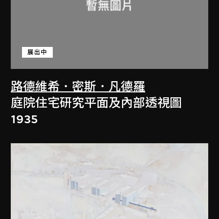
展出中
路德維希．密斯．凡德羅
庭院住宅研究平面及內部透視圖
1935