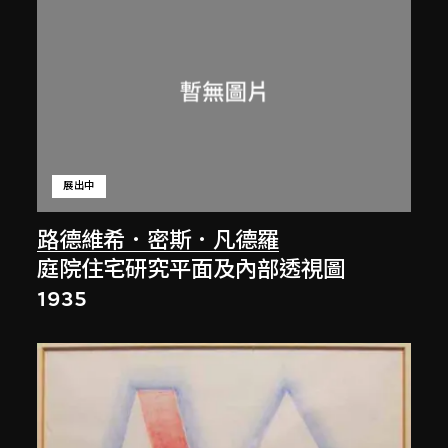
展出中
路德維希．密斯．凡德羅
庭院住宅研究平面及內部透視圖
1935