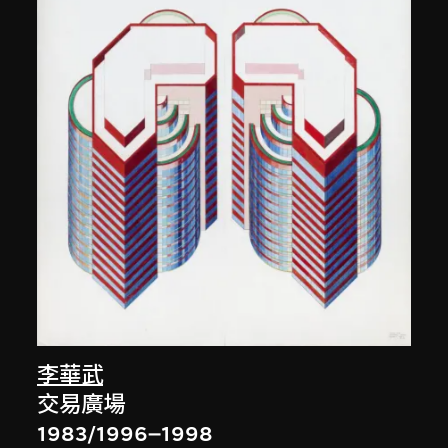
李華武
交易廣場
1983/1996–1998