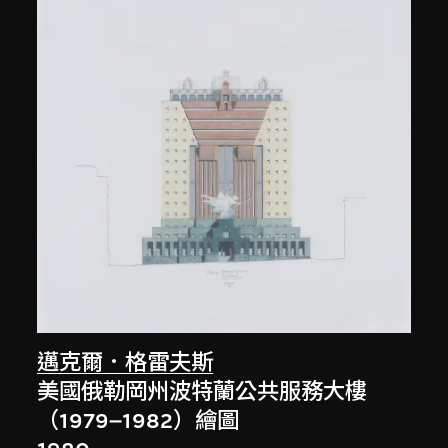
邁克爾．格雷夫斯
美國俄勒岡州波特蘭公共服務大樓
（1979–1982）繪圖