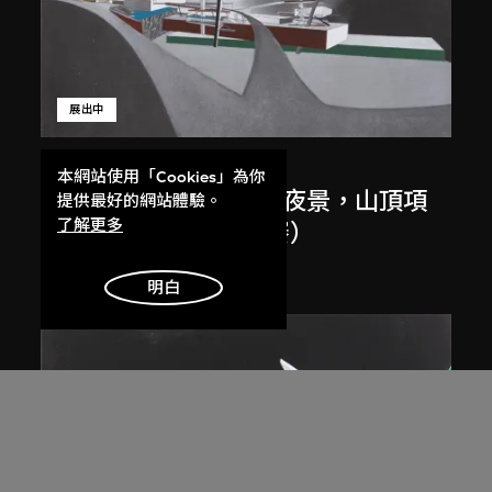
展出中
扎哈．哈迪德
本網站使用「Cookies」為你
斜坡入口／坡度入口，夜景，山頂項
提供最好的網站體驗。
了解更多
目，香港（1983年競賽）
1983/2012
明白