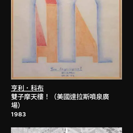
亨利．科布
雙子摩天樓！（美國達拉斯噴泉廣
場）
1983