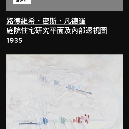
展出中
路德維希．密斯．凡德羅
庭院住宅研究平面及內部透視圖
1935