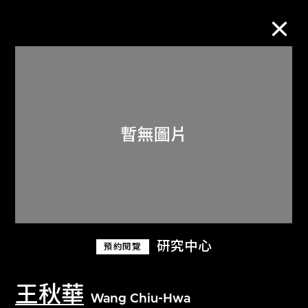
M+藏品
進一步篩選
搜索
關於M+藏品
研究中心
預約閱覽
探索世界頂級的二十及二十一世紀視覺
文化藏品。
王秋華
Wang Chiu-Hwa