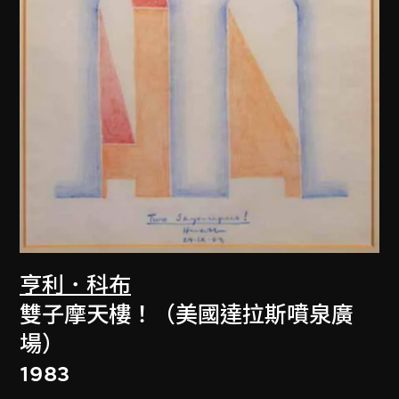
亨利．科布
雙子摩天樓！（美國達拉斯噴泉廣
場）
1983