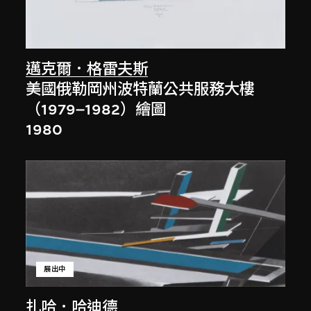
邁克爾．格雷夫斯
美國俄勒岡州波特蘭公共服務大樓
（1979–1982）繪圖
1980
展出中
扎哈．哈迪德