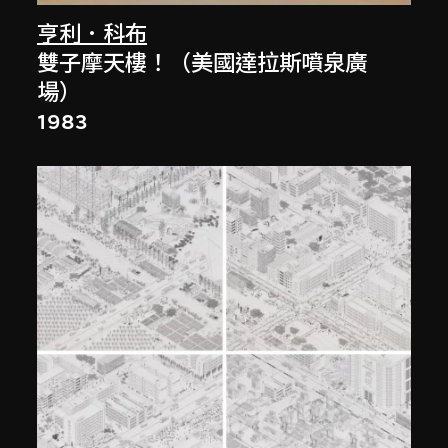
亨利．科布
雙子摩天樓！（美國達拉斯噴泉廣
場）
1983