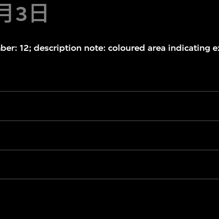
7月3日
er: 12; description note: coloured area indicating ex