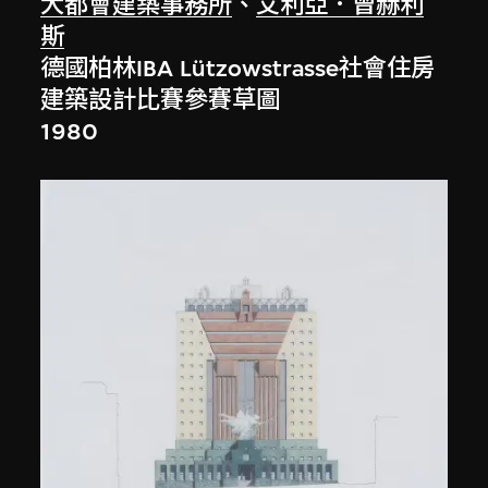
大都會建築事務所
、
艾利亞．曾赫利
斯
德國柏林IBA Lützowstrasse社會住房
建築設計比賽參賽草圖
1980