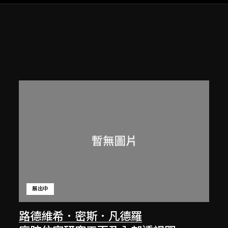
展出中
路德維希．密斯．凡德羅