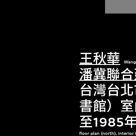
王秋華
Wang
潘冀聯合
台灣台北
書館）室
至198
floor plan (north), interio