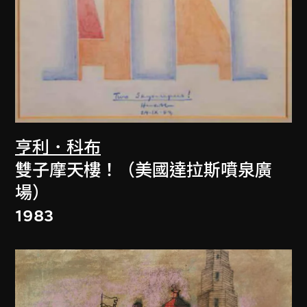
亨利．科布
雙子摩天樓！（美國達拉斯噴泉廣
場）
1983