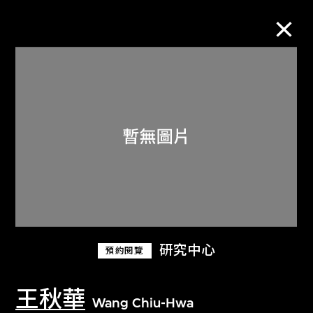
M+藏品
進一步篩選
搜索
關於M+藏品
研究中心
預約閱覽
探索世界頂級的二十及二十一世紀視覺
文化藏品。
王秋華
Wang Chiu-Hwa