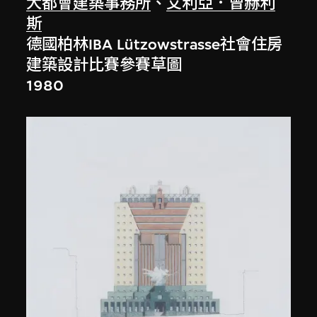
大都會建築事務所
、
艾利亞．曾赫利
斯
德國柏林IBA Lützowstrasse社會住房
建築設計比賽參賽草圖
1980