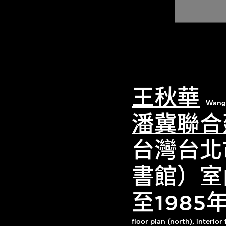
王秋華
Wang
潘冀聯合
台灣台北
書館）室
至198
floor plan (north), interio