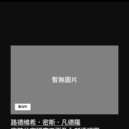
展出中
路德維希．密斯．凡德羅