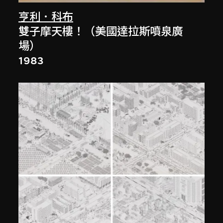
亨利．科布
雙子摩天樓！（美國達拉斯噴泉廣
場）
1983