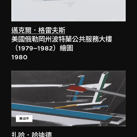
邁克爾．格雷夫斯
美國俄勒岡州波特蘭公共服務大樓
（1979–1982）繪圖
1980
展出中
扎哈．哈迪德