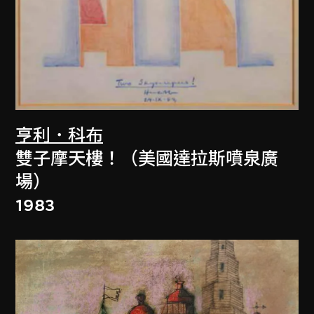
亨利．科布
雙子摩天樓！（美國達拉斯噴泉廣
場）
1983