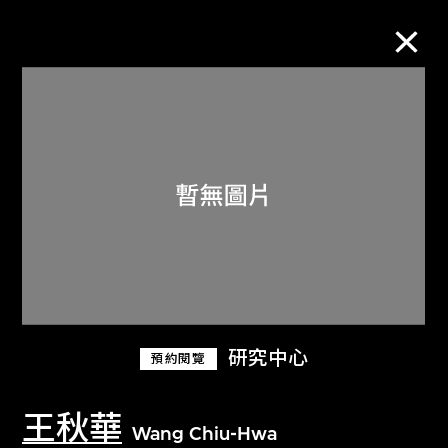
M+藏品
進一步篩選
搜索
關於M+藏品
研究中心
預約閱覽
探索世界頂級的二十及二十一世紀視覺
文化藏品。
王秋華
Wang Chiu-Hwa