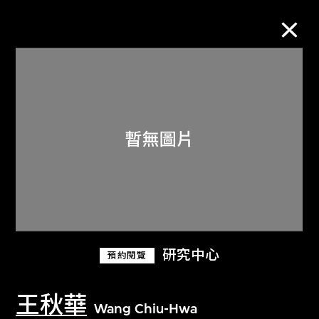
M+藏品
進一步篩選
搜索
關於M+藏品
研究中心
預約閱覽
探索世界頂級的二十及二十一世紀視覺
文化藏品。
王秋華
Wang Chiu-Hwa