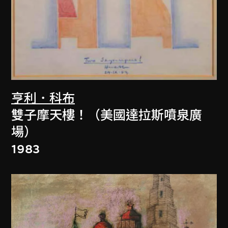
亨利．科布
雙子摩天樓！（美國達拉斯噴泉廣
場）
1983