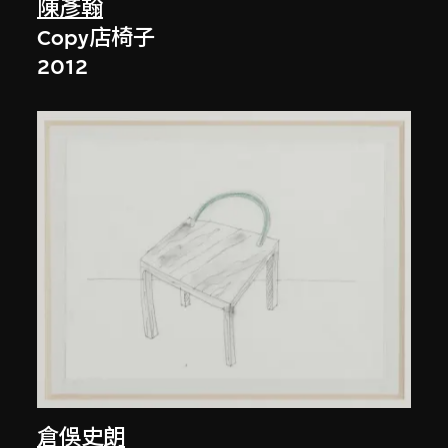
陳彥翰
Copy店椅子
2012
倉俁史朗