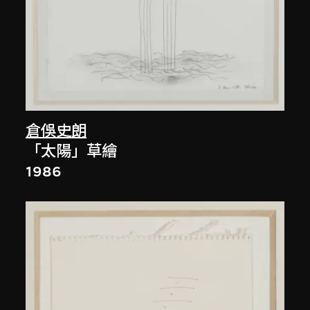
倉俁史朗
「太陽」草繪
1986