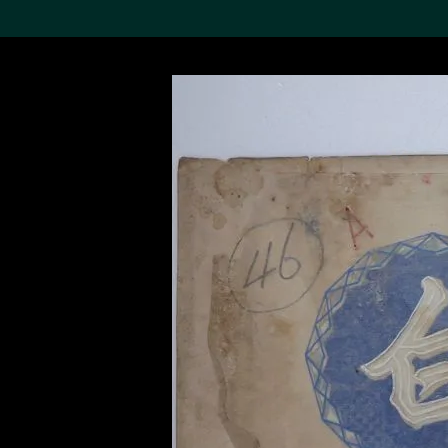
搜索M+藏品
Sea
19,052項結果
進一步篩選
關於M+藏品
探索世界頂級的二十及二十
一世紀視覺文化藏品。