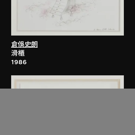
倉俁史朗
滑櫃
1986