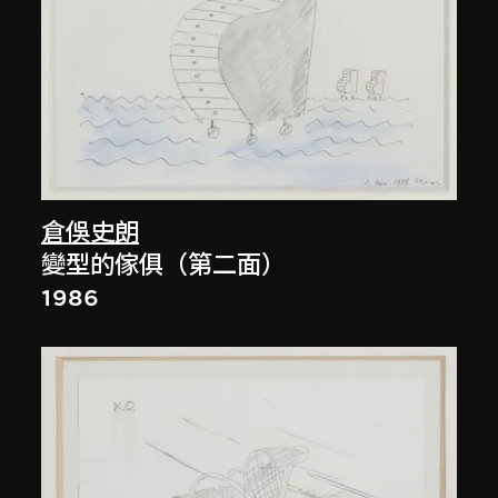
倉俁史朗
變型的傢俱（第二面）
1986