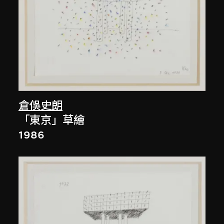
倉俁史朗
「東京」草繪
1986