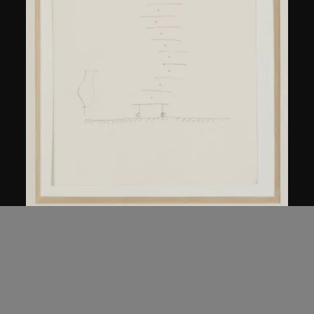
倉俁史朗
滑櫃1
1980年代