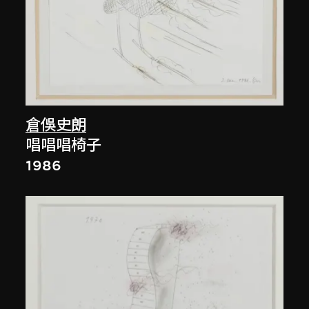
倉俁史朗
唱唱唱椅子
1986