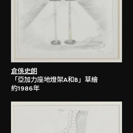
倉俁史朗
「亞加力座地燈架A和B」草繪
約1986年