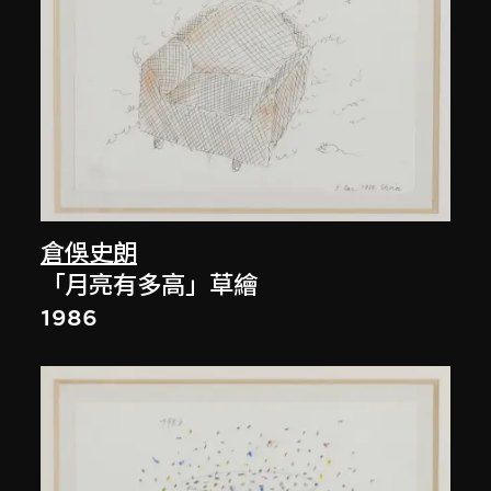
倉俁史朗
「月亮有多高」草繪
1986