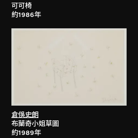
可可椅
約1986年
倉俁史朗
布蘭奇小姐草圖
約1989年