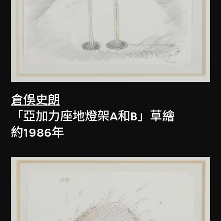
倉俁史朗
「亞加力座地燈架A和B」草繪
約1986年