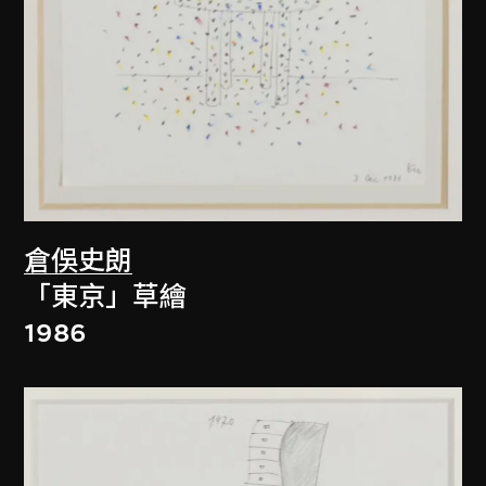
倉俁史朗
「東京」草繪
1986