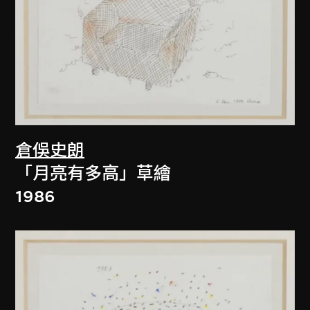
倉俁史朗
「月亮有多高」草繪
1986