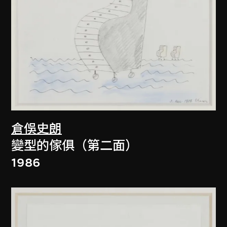
倉俁史朗
變型的傢俱（第二面）
1986