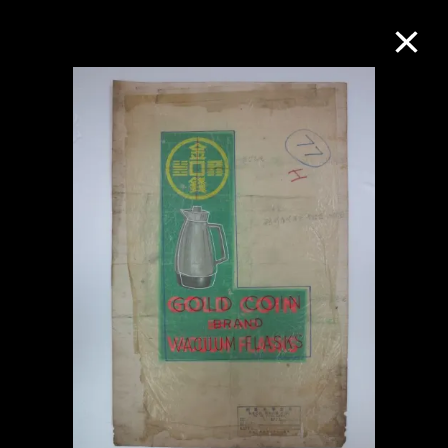
M+藏品
進一步篩選
搜索
關於M+藏品
探索世界頂級的二十及二十一世紀視覺
文化藏品。