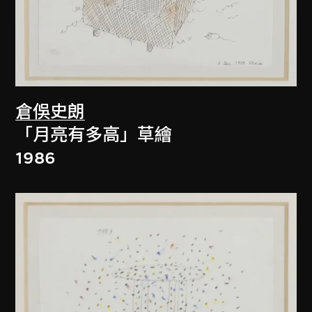
倉俁史朗
「月亮有多高」草繪
1986