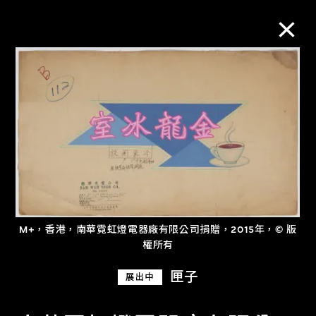
M+藏品
進一步篩選
搜索
關於M+藏品
M+，香港，南華霓虹燈電器廠有限公司捐贈，2015年，© 版
權所有
探索世界頂級的二十及二十一世紀視覺
匣子
展出中
文化藏品。