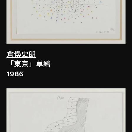
倉俁史朗
「東京」草繪
1986