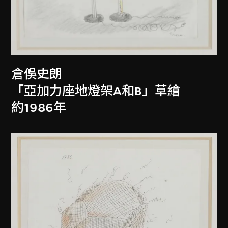
倉俁史朗
「亞加力座地燈架A和B」草繪
約1986年