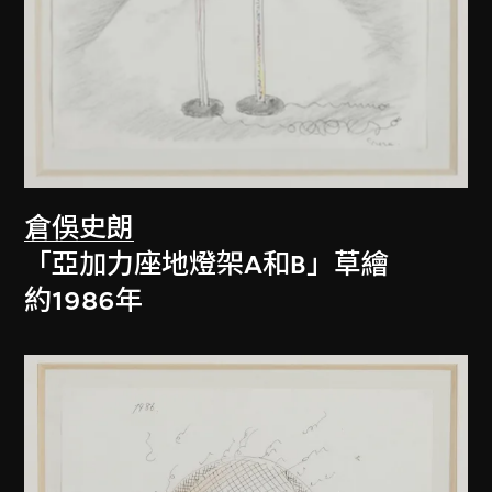
倉俁史朗
「亞加力座地燈架A和B」草繪
約1986年