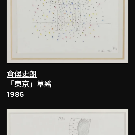
倉俁史朗
「東京」草繪
1986