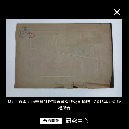
M+藏品
進一步篩選
搜索
關於M+藏品
M+，香港，南華霓虹燈電器廠有限公司捐贈，2015年，© 版
探索世界頂級的二十及二十一世紀視覺
權所有
文化藏品。
研究中心
預約閱覽