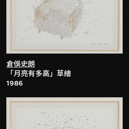
倉俁史朗
「月亮有多高」草繪
1986